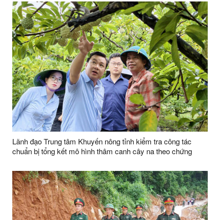
Lãnh đạo Trung tâm Khuyến nông tỉnh kiểm tra công tác
chuẩn bị tổng kết mô hình thâm canh cây na theo chứng
nhận VIETGAP tại thôn Yên Vượng xã Cai Kinh