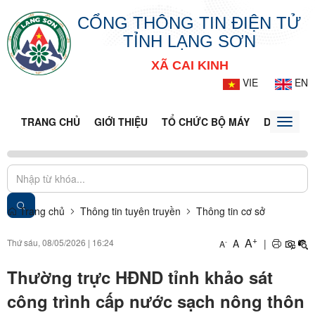
CỔNG THÔNG TIN ĐIỆN TỬ
TỈNH LẠNG SƠN
XÃ CAI KINH
VIE
EN
TRANG CHỦ
GIỚI THIỆU
TỔ CHỨC BỘ MÁY
DOANH NG
Toggle
naviga
Trang chủ
Thông tin tuyên truyền
Thông tin cơ sở
+
A
Thứ sáu, 08/05/2026
|
16:24
A
|
-
A
Thường trực HĐND tỉnh khảo sát
công trình cấp nước sạch nông thôn