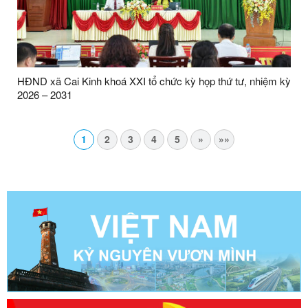
HĐND xã Cai Kinh khoá XXI tổ chức kỳ họp thứ tư, nhiệm kỳ
2026 – 2031
1
2
3
4
5
»
»»