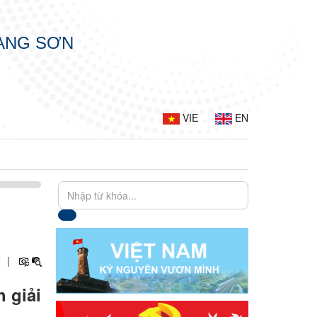
LẠNG SƠN
VIE
EN
+
|
 giải