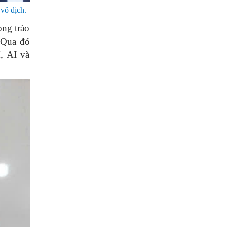
vô địch.
ong trào
. Qua đó
, AI và