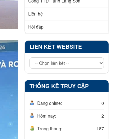
Công TTĐT tỉnh Lạng Sơn
Liên hệ
Hỏi đáp
LIÊN KẾT WEBSITE
THỐNG KÊ TRUY CẬP
Đang online:
0
Hôm nay:
2
Trong tháng:
187