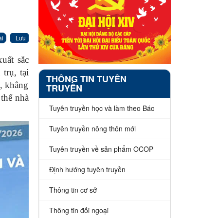
ài
Lưu
uất sắc
 trụ
,
tại
THÔNG TIN TUYÊN
o, khẳng
TRUYỀN
 thể nhà
Tuyên truyền học và làm theo Bác
Tuyên truyền nông thôn mới
Tuyên truyền về sản phẩm OCOP
Định hướng tuyên truyền
Thông tin cơ sở
Thông tin đối ngoại