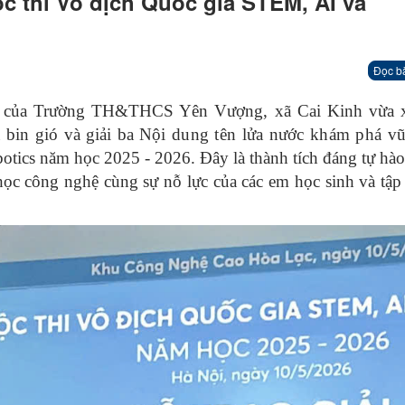
ộc thi Vô địch Quốc gia STEM, AI và
Đọc b
ot của Trường TH&THCS Yên Vượng, xã Cai Kinh vừa x
 bin gió
và giải ba
Nội dung tên lửa nước khám phá vũ
tics năm học 2025 - 2026. Đây là thành tích đáng tự hà
học công nghệ cùng sự nỗ lực của các em học sinh và tập