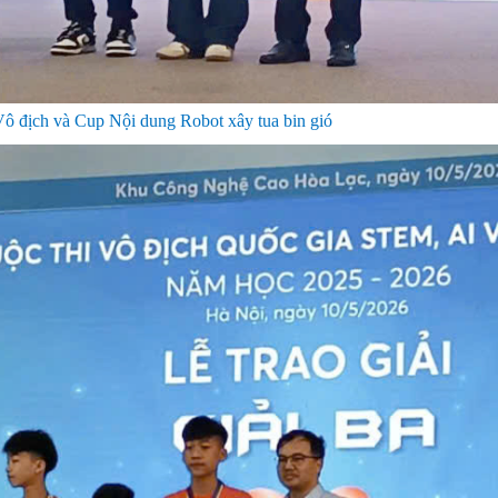
 Vô địch và Cup Nội dung Robot xây tua bin gió