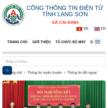
CỔNG THÔNG TIN ĐIỆN TỬ
TỈNH LẠNG SƠN
XÃ CAI KINH
VIE
EN
TRANG CHỦ
GIỚI THIỆU
TỔ CHỨC BỘ MÁY
DOANH NG
Toggle
naviga
Trang chủ
Thông tin tuyên truyền
Thông tin đối ngoại