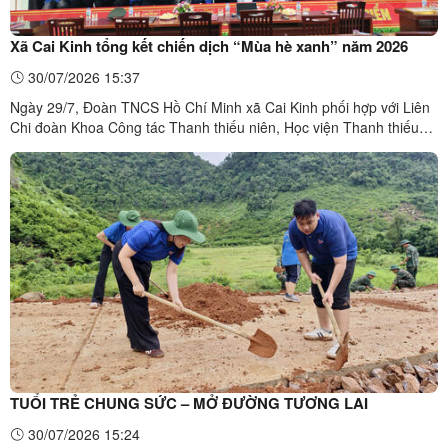
Xã Cai Kinh tổng kết chiến dịch “Mùa hè xanh” năm 2026
30/07/2026 15:37
Ngày 29/7, Đoàn TNCS Hồ Chí Minh xã Cai Kinh phối hợp với Liên
Chi đoàn Khoa Công tác Thanh thiếu niên, Học viện Thanh thiếu
niên Việt Nam tổ chức chương trình tổng kết Chiến dịch “Mùa hè
xanh” năm 2026 trên địa bàn xã.Dự chương trình có đồng chí Đinh
Thị Anh Thư, Bí thư Đảng ủy, Chủ tịch HĐND xã ...
TUỔI TRẺ CHUNG SỨC – MỞ ĐƯỜNG TƯƠNG LAI
30/07/2026 15:24