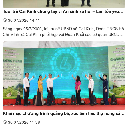
Tuổi trẻ Cai Kinh chung tay vì An sinh xã hội – Lan tỏa yêu
thương, góp sức vì cộng đồng
30/07/2026 14:41
Sáng ngày 25/7/2026, tại trụ sở UBND xã Cai Kinh, Đoàn TNCS Hồ
Chí Minh xã Cai Kinh phối hợp với Đoàn Khối các cơ quan UBND
tỉnh và Liên Chi đoàn Học viện Thanh thiếu nhi tổ chức chương
trình tình nguyện vì cộng đồng với nhiều hoạt động thiết thực, ý
nghĩa.Đồng chí Phạm Ngọc Thủy - Phó Bí thư ...
Khai mạc chương trình quảng bá, xúc tiến tiêu thụ nông sản
chủ lực tỉnh Lạng Sơn qua thương mại điện tử
30/07/2026 11:38