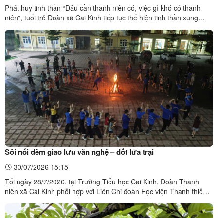
Phát huy tinh thần “Đâu cần thanh niên có, việc gì khó có thanh
niên”, tuổi trẻ Đoàn xã Cai Kinh tiếp tục thể hiện tinh thần xung
kích, tình nguyện, chung tay cùng địa phương xây dựng quê hương
ngày càng phát triển.Ngày 29/7/2026, trong khuôn khổ Chiến Dịch
Thanh niên tình nguyện hè năm 2026, 16 ...
Sôi nổi đêm giao lưu văn nghệ – đốt lửa trại
30/07/2026 15:15
Tối ngày 28/7/2026, tại Trường Tiểu học Cai Kinh, Đoàn Thanh
niên xã Cai Kinh phối hợp với Liên Chi đoàn Học viện Thanh thiếu
niên Việt Nam tổ chức chương trình giao lưu văn nghệ và đốt lửa
trại, tạo không khí vui tươi, phấn khởi, gắn kết cán bộ, đoàn viên,