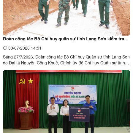
Đoàn công tác Bộ Chỉ huy quân sự tỉnh Lạng Sơn kiểm tra
tiến độ thi công tuyến đường bê tông Làng Hao – Lân Nóng
30/07/2026 14:51
Sáng 27/7/2026, Đoàn công tác Bộ Chỉ huy Quân sự tỉnh Lạng Sơn
do Đại tá Nguyễn Công Khuê, Chính ủy Bộ Chỉ huy Quân sự tỉnh
làm Trưởng đoàn đã kiểm tra tiến độ thi công tuyến đường bê tông
từ làng Hao (thôn Hàm Rồng) đến KDC Lân Nóng, thôn Loi, xã Cai
Kinh. Đây là công trình do Bộ Chỉ huy Quân sự ...