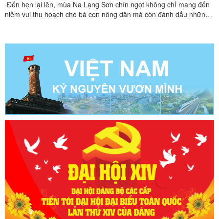
Đến hẹn lại lên, mùa Na Lạng Sơn chín ngọt không chỉ mang đến
niềm vui thu hoạch cho bà con nông dân mà còn đánh dấu những
bước tiến mới trong việc đưa thương hiệu nông sản xứ Lạng vươn
tầm.Các đại biểu bấm nút khai mạc chương trìnhĐồng chí Trần
Thanh Nhàn, Phó Chủ tịch UBND tỉnh Lạng Sơn phát ...