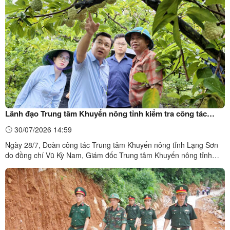
thanh niên và các bạn sinh viên tình ...
Lãnh đạo Trung tâm Khuyến nông tỉnh kiểm tra công tác
chuẩn bị tổng kết mô hình thâm canh cây na theo chứng
30/07/2026 14:59
nhận VIETGAP tại thôn Yên Vượng xã Cai Kinh
Ngày 28/7, Đoàn công tác Trung tâm Khuyến nông tỉnh Lạng Sơn
do đồng chí Vũ Kỳ Nam, Giám đốc Trung tâm Khuyến nông tỉnh
làm Trưởng đoàn đã đến kiểm tra, khảo sát công tác chuẩn bị tổng
kết mô hình thâm canh cây na theo chứng nhận VietGAP tại thôn
Yên Vượng, xã Cai Kinh. Tham gia cùng đoàn có đồng ...