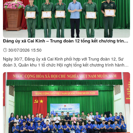
Đảng ủy xã Cai Kinh – Trung đoàn 12 tổng kết chương trình
hành quân dã ngoại làm công tác dân vận năm 2026
30/07/2026 15:50
Ngày 30/7, Đảng ủy xã Cai Kinh phối hợp với Trung đoàn 12, Sư
đoàn 3, Quân khu 1 tổ chức Hội nghị tổng kết chương trình hành
quân dã ngoại làm công tác dân vận năm 2026 trên địa bàn xã.Dự
hội nghị có đồng chí Thượng tá Trương Đức Hiếu, Phó Chủ nhiệm
chính trị Sư đoàn 3; đồng chí Trung tá Trần Minh ...