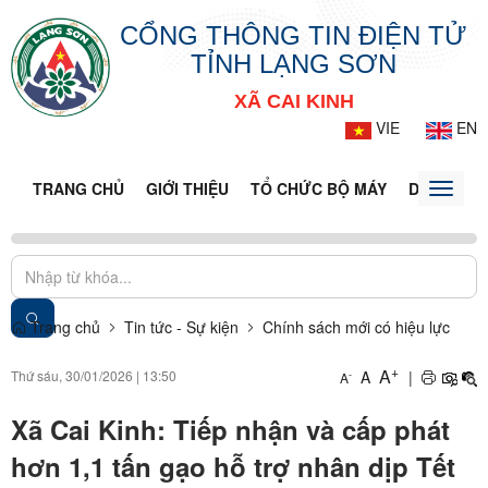
CỔNG THÔNG TIN ĐIỆN TỬ
TỈNH LẠNG SƠN
XÃ CAI KINH
VIE
EN
TRANG CHỦ
GIỚI THIỆU
TỔ CHỨC BỘ MÁY
DOANH NG
Toggle
naviga
Trang chủ
Tin tức - Sự kiện
Chính sách mới có hiệu lực
+
A
Thứ sáu, 30/01/2026
|
13:50
A
|
-
A
Xã Cai Kinh: Tiếp nhận và cấp phát
hơn 1,1 tấn gạo hỗ trợ nhân dịp Tết