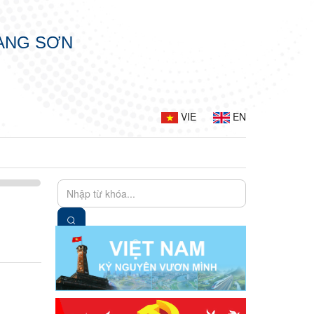
LẠNG SƠN
VIE
EN