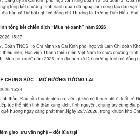
 nghị tổng kết chương trình hành quân dã ngoại làm công tác dân vận
n địa bàn xã.Dự hội nghị có đồng chí Thượng tá Trương Đức Hiếu, Phó
nh trị Sư đoàn 3; đồng chí Trung tá Trần Minh ...
Kinh tổng kết chiến dịch “Mùa hè xanh” năm 2026
2026 15:37
7, Đoàn TNCS Hồ Chí Minh xã Cai Kinh phối hợp với Liên Chi đoàn K
 thiếu niên, Học viện Thanh thiếu niên Việt Nam tổ chức chương trình 
ch “Mùa hè xanh” năm 2026 trên địa bàn xã.Dự chương trình có đồng c
Thư, Bí thư Đảng ủy, Chủ tịch HĐND xã ...
RẺ CHUNG SỨC – MỞ ĐƯỜNG TƯƠNG LAI
2026 15:24
tinh thần “Đâu cần thanh niên có, việc gì khó có thanh niên”, tuổi trẻ 
tiếp tục thể hiện tinh thần xung kích, tình nguyện, chung tay cùng địa
 quê hương ngày càng phát triển.Ngày 29/7/2026, trong khuôn khổ Ch
ên tình nguyện hè năm 2026, 16 ...
đêm giao lưu văn nghệ – đốt lửa trại