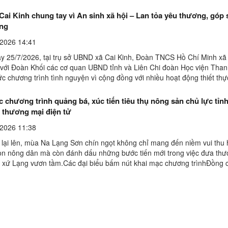
nh. Đây là công trình do Bộ Chỉ huy Quân sự ...
 Cai Kinh chung tay vì An sinh xã hội – Lan tỏa yêu thương, góp 
ng
2026 14:41
y 25/7/2026, tại trụ sở UBND xã Cai Kinh, Đoàn TNCS Hồ Chí Minh xã
 với Đoàn Khối các cơ quan UBND tỉnh và Liên Chi đoàn Học viện Than
ức chương trình tình nguyện vì cộng đồng với nhiều hoạt động thiết thự
ng chí Phạm Ngọc Thủy - Phó Bí thư ...
 chương trình quảng bá, xúc tiến tiêu thụ nông sản chủ lực tỉn
 thương mại điện tử
2026 11:38
lại lên, mùa Na Lạng Sơn chín ngọt không chỉ mang đến niềm vui thu
on nông dân mà còn đánh dấu những bước tiến mới trong việc đưa thư
 xứ Lạng vươn tầm.Các đại biểu bấm nút khai mạc chương trìnhĐồng c
àn, Phó Chủ tịch UBND tỉnh Lạng Sơn phát ...