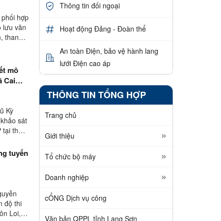
Thông tin đối ngoại
 phối hợp
o lưu văn
Hoạt động Đảng - Đoàn thể
n, thanh
An toàn Điện, bảo vệ hành lang
lưới Điện cao áp
kết mô
ã Cai
THÔNG TIN TỔNG HỢP
Vũ Kỳ
Trang chủ
 khảo sát
 tại thôn
Giới thiệu
ng tuyến
Tổ chức bộ máy
Doanh nghiệp
Nguyễn
cỔNG Dịch vụ công
 độ thi
ôn Loi,
Văn bản QPPL tỉnh Lạng Sơn