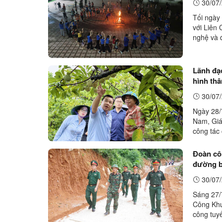
30/07/
Tối ngày
với Liên
nghệ và đ
niên và c
Lãnh đạ
hình th
Kinh
30/07/
Ngày 28/
Nam, Giá
công tác
Yên Vượn
Đoàn côn
đường b
30/07/
Sáng 27/
Công Khu
công tuy