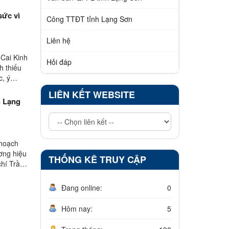
sức vì
Công TTĐT tỉnh Lạng Sơn
Liên hệ
 Cai Kinh
Hỏi đáp
h thiếu
c, ý
LIÊN KẾT WEBSITE
h Lạng
 hoạch
ơng hiệu
THỐNG KÊ TRUY CẬP
hí Trần
Đang online:
0
Hôm nay:
5