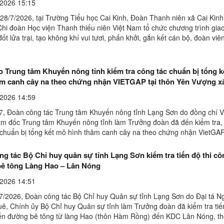
2026 15:15
 28/7/2026, tại Trường Tiểu học Cai Kinh, Đoàn Thanh niên xã Cai Kinh
 Chi đoàn Học viện Thanh thiếu niên Việt Nam tổ chức chương trình gia
ốt lửa trại, tạo không khí vui tươi, phấn khởi, gắn kết cán bộ, đoàn viê
ác bạn sinh viên tình ...
o Trung tâm Khuyến nông tỉnh kiểm tra công tác chuẩn bị tổng 
âm canh cây na theo chứng nhận VIETGAP tại thôn Yên Vượng x
2026 14:59
7, Đoàn công tác Trung tâm Khuyến nông tỉnh Lạng Sơn do đồng chí 
m đốc Trung tâm Khuyến nông tỉnh làm Trưởng đoàn đã đến kiểm tra,
 chuẩn bị tổng kết mô hình thâm canh cây na theo chứng nhận VietGAP
g, xã Cai Kinh. Tham gia cùng đoàn có đồng ...
g tác Bộ Chỉ huy quân sự tỉnh Lạng Sơn kiểm tra tiến độ thi cô
ê tông Làng Hao – Lân Nóng
2026 14:51
7/2026, Đoàn công tác Bộ Chỉ huy Quân sự tỉnh Lạng Sơn do Đại tá 
ê, Chính ủy Bộ Chỉ huy Quân sự tỉnh làm Trưởng đoàn đã kiểm tra tiến
ến đường bê tông từ làng Hao (thôn Hàm Rồng) đến KDC Lân Nóng, th