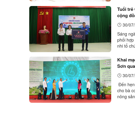
xã Cai Ki
Tuổi trẻ
cộng đồ
30/07/
Sáng ngà
phối hợp
nhi tổ ch
nghĩa.Đồ
Khai mạc
Sơn qua
30/07/
Đến hẹn 
cho bà c
nông sản
Thanh Nh