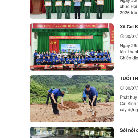
chức Hội
2026 trê
nhiệm chí
Xã Cai 
30/07/
Ngày 29/
tác Thanh
Chiến dị
Thị Anh 
TUỔI T
30/07/
Phát huy 
Cai Kinh 
xây dựng
Thanh ni
Sôi nổi 