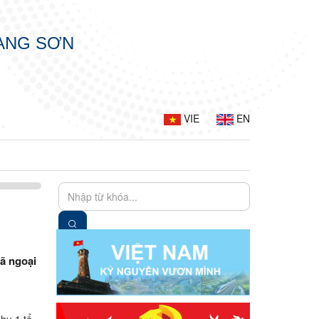
LẠNG SƠN
VIE
EN
dã ngoại
hu 1 tổ