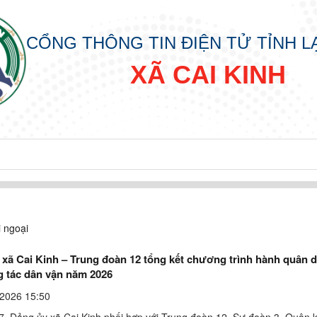
CỔNG THÔNG TIN ĐIỆN TỬ TỈNH 
XÃ CAI KINH
i ngoại
 xã Cai Kinh – Trung đoàn 12 tổng kết chương trình hành quân 
g tác dân vận năm 2026
2026 15:50
7, Đảng ủy xã Cai Kinh phối hợp với Trung đoàn 12, Sư đoàn 3, Quân k