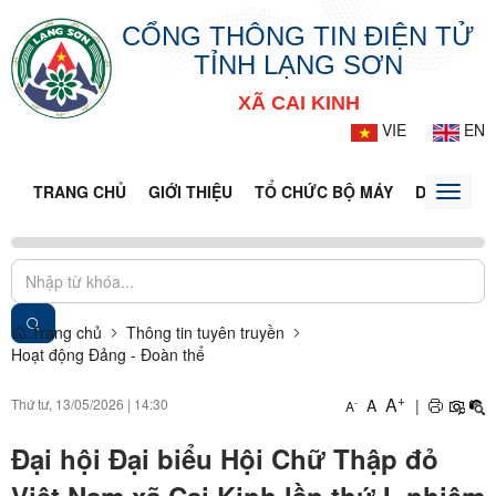
CỔNG THÔNG TIN ĐIỆN TỬ
TỈNH LẠNG SƠN
XÃ CAI KINH
VIE
EN
TRANG CHỦ
GIỚI THIỆU
TỔ CHỨC BỘ MÁY
DOANH NG
Toggle
naviga
Trang chủ
Thông tin tuyên truyền
Hoạt động Đảng - Đoàn thể
+
A
Thứ tư, 13/05/2026
|
14:30
A
|
-
A
Đại hội Đại biểu Hội Chữ Thập đỏ