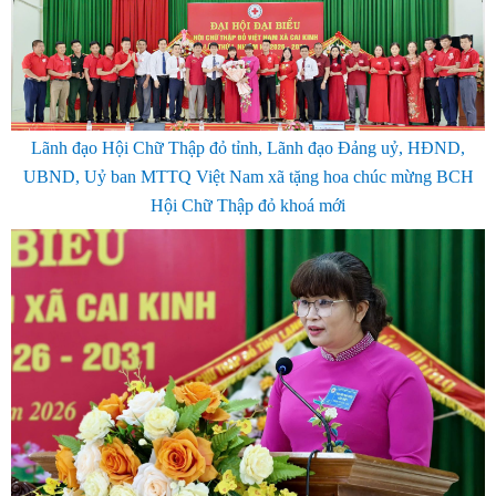
Lãnh đạo Hội Chữ Thập đỏ tỉnh, Lãnh đạo Đảng uỷ, HĐND,
UBND, Uỷ ban MTTQ Việt Nam xã tặng hoa chúc mừng BCH
Hội Chữ Thập đỏ khoá mới