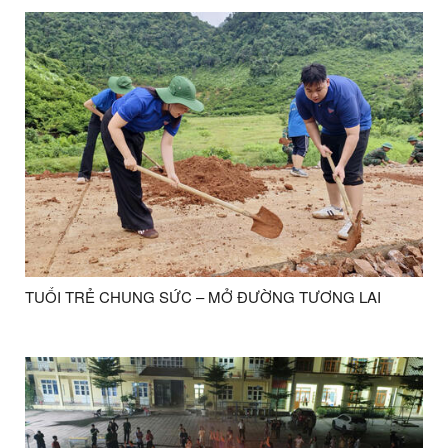
TUỔI TRẺ CHUNG SỨC – MỞ ĐƯỜNG TƯƠNG LAI