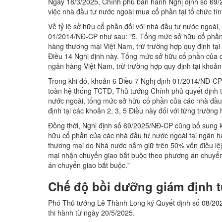
Ngày 18/3/2025, Chính phủ ban hành Nghị định số
69/
việc nhà đầu tư nước ngoài mua cổ phần tại tổ chức tí
Về tỷ lệ sở hữu cổ phần đối với nhà đầu tư nước ngoài
01/2014/NĐ-CP như sau: "5. Tổng mức sở hữu cổ phần 
hàng thương mại Việt Nam, trừ trường hợp quy định tại 
Điều 14 Nghị định này. Tổng mức sở hữu cổ phần của 
ngân hàng Việt Nam, trừ trường hợp quy định tại khoản
Trong khi đó, khoản 6 Điều 7 Nghị định 01/2014/NĐ-CP
toàn hệ thống TCTD, Thủ tướng Chính phủ quyết định t
nước ngoài, tổng mức sở hữu cổ phần của các nhà đầu
định tại các khoản 2, 3, 5 Điều này đối với từng trường 
Đồng thời, Nghị định số 69/2025/NĐ-CP cũng bổ sung 
hữu cổ phần của các nhà đầu tư nước ngoài tại ngân 
thương mại do Nhà nước nắm giữ trên 50% vốn điều l
mại nhận chuyển giao bắt buộc theo phương án chuyển 
án chuyển giao bắt buộc."
Chế độ bồi dưỡng giám định t
Phó Thủ tướng Lê Thành Long ký Quyết định số
08/20
thi hành từ ngày 20/5/2025.