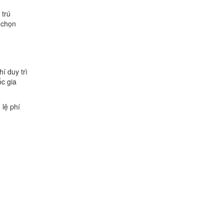
 trú
 chọn
í duy trì
ốc gia
 lệ phí