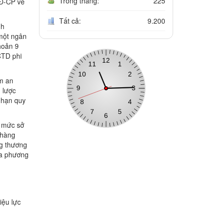
Trong tháng:
225
NĐ-CP về
Tất cả:
9.200
nh
một ngân
hoản 9
CTD phi
ảm an
 lược
 hạn quy
g mức sở
 hàng
g thương
ủa phương
iệu lực