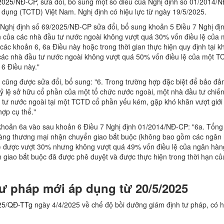
2025/NĐ-CP
, sửa đổi, bổ sung một số điều của Nghị định số 01/2014/
n dụng (TCTD) Việt Nam. Nghị định có hiệu lực từ ngày 19/5/2025.
, Nghị định số 69/2025/NĐ-CP sửa đổi, bổ sung khoản 5 Điều 7 Nghị đị
của các nhà đầu tư nước ngoài không vượt quá 30% vốn điều lệ của 
các khoản 6, 6a Điều này hoặc trong thời gian thực hiện quy định tại k
các nhà đầu tư nước ngoài không vượt quá 50% vốn điều lệ của một T
 6 Điều này."
 cũng được sửa đổi, bổ sung: "6. Trong trường hợp đặc biệt để bảo đ
ỷ lệ sở hữu cổ phần của một tổ chức nước ngoài, một nhà đầu tư chiến
 tư nước ngoài tại một TCTD cổ phần yếu kém, gặp khó khăn vượt giới
hợp cụ thể."
khoản 6a vào sau khoản 6 Điều 7 Nghị định 01/2014/NĐ-CP: "6a. Tổn
hàng thương mại nhận chuyển giao bắt buộc (không bao gồm các ngân
ệ) được vượt 30% nhưng không vượt quá 49% vốn điều lệ của ngân hàn
giao bắt buộc đã được phê duyệt và được thực hiện trong thời hạn c
ư pháp mới áp dụng từ 20/5/2025
25/QĐ-TTg
ngày 4/4/2025 về chế độ bồi dưỡng giám định tư pháp, có h