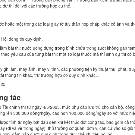
 dự thi đối với các trường hợp cụ thể.
c hoặc một trong các loại giấy tờ tùy thân hợp pháp khác có ảnh và th
o Hội đồng thi quy định.
ể làm bài thi; nước uống đựng trong bình chứa trong suốt không gắn t
iệu theo yêu cầu của từng bài thi; một số loại thuốc mà thí sinh dự thi có
ghi âm, máy ảnh, máy vi tính, các phương tiện kỹ thuật thu, phát, truy
 tải thông tin khác, trừ trường hợp có quy định khác…
025.
ng tác
ài chính thì từ ngày 4/5/2025, mức phụ cấp lưu trú cho cán bộ, công
tăng lên 300.000 đồng/ngày, cao hơn 100.000 đồng/ngày so với mức hi
được tính từ ngày bắt đầu đến khi kết thúc đợt công tác, bao gồm cả thờ
ày (đi và về trong ngày), thủ trưởng cơ quan, đơn vị căn cứ vào số giờ 
hợp, đảm bảo được quy định trong quy chế chi tiêu nội bộ.