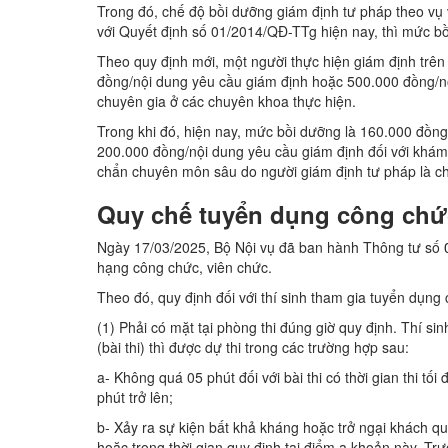
Trong đó, chế độ bồi dưỡng giám định tư pháp theo vụ v
với Quyết định số 01/2014/QĐ-TTg hiện nay, thì mức b
Theo quy định mới, một người thực hiện giám định trê
đồng/nội dung yêu cầu giám định hoặc 500.000 đồng/nộ
chuyên gia ở các chuyên khoa thực hiện.
Trong khi đó, hiện nay, mức bồi dưỡng là 160.000 đồn
200.000 đồng/nội dung yêu cầu giám định đối với khám 
chẩn chuyên môn sâu do người giám định tư pháp là ch
Quy chế tuyển dụng công chức
Ngày 17/03/2025, Bộ Nội vụ đã ban hành Thông tư số
hạng công chức, viên chức.
Theo đó, quy định đối với thí sinh tham gia tuyển dụng
(1) Phải có mặt tại phòng thi đúng giờ quy định. Thí sin
(bài thi) thì được dự thi trong các trường hợp sau:
a- Không quá 05 phút đối với bài thi có thời gian thi tối 
phút trở lên;
b- Xảy ra sự kiện bất khả kháng hoặc trở ngại khách qu
hoặc trong thời gian quy định tại điểm a khoản này. Tr