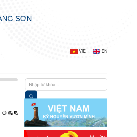
LẠNG SƠN
VIE
EN