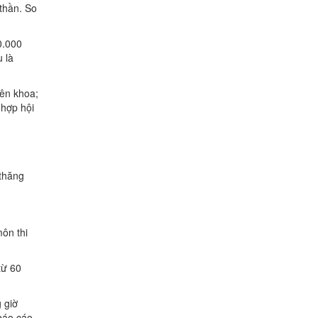
 thần. So
0.000
 là
yên khoa;
 hợp hội
 thăng
môn thi
từ 60
 giờ
 báo cáo