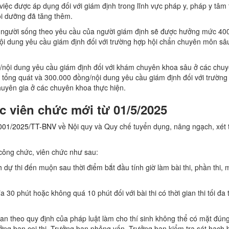
iệc được áp dụng đối với giám định trong lĩnh vực pháp y, pháp y tâm
ồi dưỡng đã tăng thêm.
n người sống theo yêu cầu của người giám định sẽ được hưởng mức 40
i dung yêu cầu giám định đối với trường hợp hội chẩn chuyên môn sâu
g/nội dung yêu cầu giám định đối với khám chuyên khoa sâu ở các chu
tổng quát và 300.000 đồng/nội dung yêu cầu giám định đối với trường
uyên gia ở các chuyên khoa thực hiện.
 viên chức mới từ 01/5/2025
001/2025/TT-BNV
về Nội quy và Quy chế tuyển dụng, nâng ngạch, xét
 công chức, viên chức như sau:
h dự thi đến muộn sau thời điểm bắt đầu tính giờ làm bài thi, phần thi, 
đa 30 phút hoặc không quá 10 phút đối với bài thi có thời gian thi tối đa 
an theo quy định của pháp luật làm cho thí sinh không thể có mặt đúng
ưởng ban coi thi, Trưởng ban phỏng vấn, Trưởng ban kiểm tra sát hạch