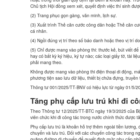
Chủ tịch Hội đồng xem xét, quyết định việc thí sinh được
(2) Trang phục gọn gàng, văn minh, lịch sự.
(3) Xuất trình Thẻ căn cước công dân hoặc Thẻ căn cướ
cá nhân.
(4) Ngồi đúng vị trí theo số báo danh hoặc theo vị trí d
(5) Chỉ được mang vào phòng thi: thước kẻ, bút viết đ
hay có bất kỳ ký hiệu, ký tự nào; các loại giấy tờ, tài l
phải mang theo.
Không được mang vào phòng thi điện thoại di động, máy 
phương tiện sao lưu dữ liệu, thiết bị chứa đựng, truyền
Thông tư 001/2025/TT-BNV có hiệu lực từ ngày 01/5/2
Tăng phụ cấp lưu trú khi đi cô
Theo Thông tư 12/2025/TT-BTC ngày 19/3/2025 của Bộ T
viên chức khi đi công tác trong nước chính thức được 
Phụ cấp lưu trú là khoản hỗ trợ thêm ngoài tiền lương, 
chuyển và lưu trú. Đối với các chuyến công tác trong ng
quãng đường di chuyển để quyết định mức phụ cấp phù 