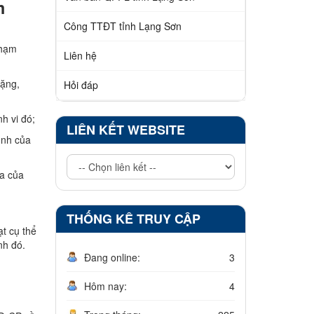
m
Công TTĐT tỉnh Lạng Sơn
phạm
Liên hệ
nặng,
Hỏi đáp
h vi đó;
LIÊN KẾT WEBSITE
ình của
đa của
THỐNG KÊ TRUY CẬP
ạt cụ thể
nh đó.
Đang online:
3
Hôm nay:
4