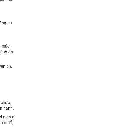
ông tin
em mác
 bệnh án
ền tin,
 chức,
ện hành.
i gian di
thực tế,