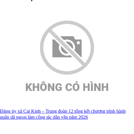
Đảng ủy xã Cai Kinh – Trung đoàn 12 tổng kết chương trình hành
quân dã ngoại làm công tác dân vận năm 2026