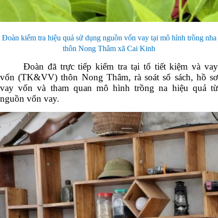
Đoàn kiểm tra hiệu quả sử dụng nguồn vốn vay tại mô hình trồng nha
thôn Nong Thâm xã Cai Kinh
Đoàn đã trực tiếp kiểm tra tại tổ tiết kiệm và vay
vốn (TK&VV) thôn Nong Thâm, rà soát sổ sách, hồ sơ
vay vốn và tham quan mô hình trồng na hiệu quả từ
nguồn vốn vay.