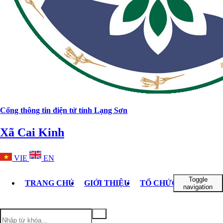
Cổng thông tin điện tử tỉnh Lạng Sơn
Xã Cai Kinh
VIE
EN
Toggle
TRANG CHỦ
GIỚI THIỆU
TỔ CHỨC BỘ MÁY
navigation