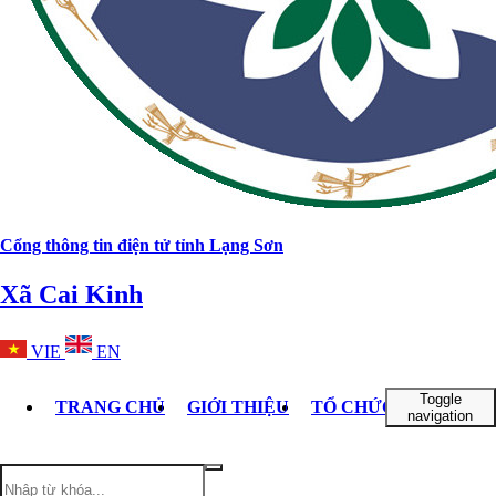
Cổng thông tin điện tử tỉnh Lạng Sơn
Xã Cai Kinh
VIE
EN
Toggle
TRANG CHỦ
GIỚI THIỆU
TỔ CHỨC BỘ MÁY
navigation