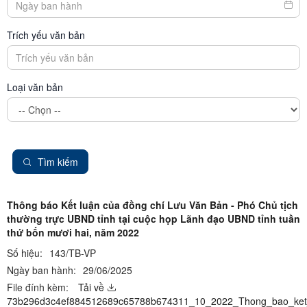
Trích yếu văn bản
Loại văn bản
Tìm kiếm
Thông báo Kết luận của đồng chí Lưu Văn Bản - Phó Chủ tịch
thường trực UBND tỉnh tại cuộc họp Lãnh đạo UBND tỉnh tuần
thứ bốn mươi hai, năm 2022
Số hiệu:
143/TB-VP
Ngày ban hành:
29/06/2025
File đính kèm:
Tải về
73b296d3c4ef884512689c65788b674311_10_2022_Thong_bao_ket_