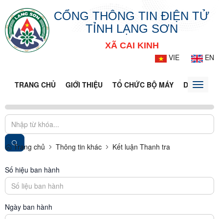
CỔNG THÔNG TIN ĐIỆN TỬ
TỈNH LẠNG SƠN
XÃ CAI KINH
VIE
EN
TRANG CHỦ
GIỚI THIỆU
TỔ CHỨC BỘ MÁY
DOANH NG
Toggle
naviga
Trang chủ
Thông tin khác
Kết luận Thanh tra
Số hiệu ban hành
Ngày ban hành