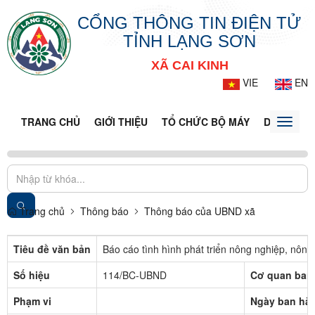
CỔNG THÔNG TIN ĐIỆN TỬ
TỈNH LẠNG SƠN
XÃ CAI KINH
VIE
EN
TRANG CHỦ
GIỚI THIỆU
TỔ CHỨC BỘ MÁY
DOANH NG
Toggle
naviga
Trang chủ
Thông báo
Thông báo của UBND xã
Tiêu đề văn bản
Báo cáo tình hình phát triển nông nghiệp, nôn
Số hiệu
114/BC-UBND
Cơ quan ban
Phạm vi
Ngày ban hà