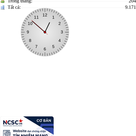
Trong tháng:
204
Tất cả:
9.171
Xã Cai Kinh
Trưởng Ban biên tập:
Linh Văn Điệp
Địa chỉ:
Thôn Đồng Ngầu, xã Cai Kinh, tỉnh Lạng Sơn
Điện thoại:
02053.789.000
Email:
ubndcaikinh@langson.gov.vn