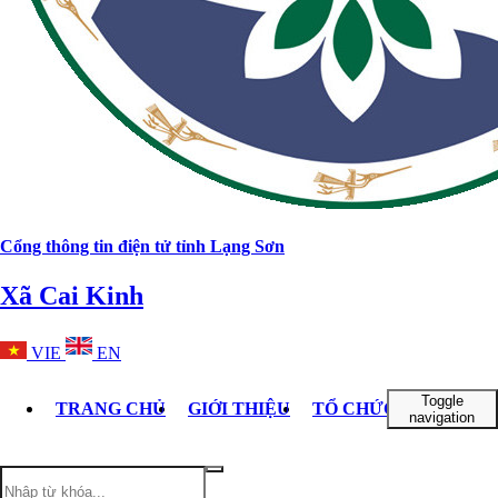
Cổng thông tin điện tử tỉnh Lạng Sơn
Xã Cai Kinh
VIE
EN
Toggle
TRANG CHỦ
GIỚI THIỆU
TỔ CHỨC BỘ MÁY
navigation