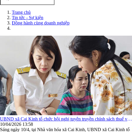
Trang chủ
Tin tức - Sự kiện
Đồng hành cùng doanh nghiệp
UBND xã Cai Kinh tổ chức hội nghị tuyên truyền chính sách thuế và
chuyển đổi mô hình hộ kinh doanh sang doanh nghiệp
10/04/2026 13:58
Sáng ngày 10/4, tại Nhà văn hóa xã Cai Kinh, UBND xã Cai Kinh tổ