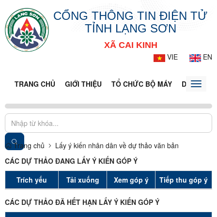
CỔNG THÔNG TIN ĐIỆN TỬ
TỈNH LẠNG SƠN
XÃ CAI KINH
VIE
EN
TRANG CHỦ
GIỚI THIỆU
TỔ CHỨC BỘ MÁY
DOANH NG
Toggle
naviga
Trang chủ
Lấy ý kiến nhân dân về dự thảo văn bản
CÁC DỰ THẢO ĐANG LẤY Ý KIẾN GÓP Ý
Trích yếu
Tải xuống
Xem góp ý
Tiếp thu góp ý
CÁC DỰ THẢO ĐÃ HẾT HẠN LẤY Ý KIẾN GÓP Ý