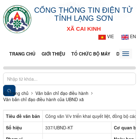
CỔNG THÔNG TIN ĐIỆN TỬ
TỈNH LẠNG SƠN
XÃ CAI KINH
VIE
EN
TRANG CHỦ
GIỚI THIỆU
TỔ CHỨC BỘ MÁY
DOANH NG
Toggle
naviga
Trang chủ
Văn bản chỉ đạo điều hành
Văn bản chỉ đạo điều hành của UBND xã
Tiêu đề văn bản
Công văn V/v triển khai quyết liệt, đồng bộ các
Số hiệu
337/UBND-KT
Cơ quan ba
Phạm vi
Ngày ban h