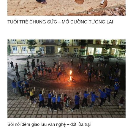
TUỔI TRẺ CHUNG SỨC – MỞ ĐƯỜNG TƯƠNG LAI
Sôi nổi đêm giao lưu văn nghệ – đốt lửa trại