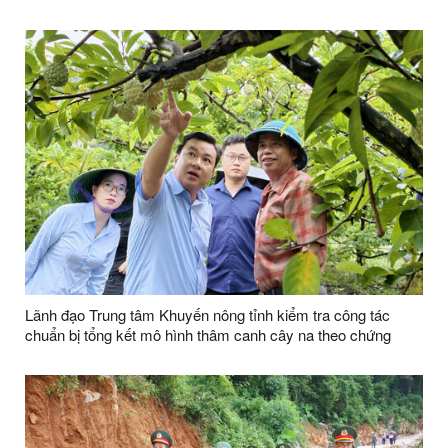
Lãnh đạo Trung tâm Khuyến nông tỉnh kiểm tra công tác
chuẩn bị tổng kết mô hình thâm canh cây na theo chứng
nhận VIETGAP tại thôn Yên Vượng xã Cai Kinh