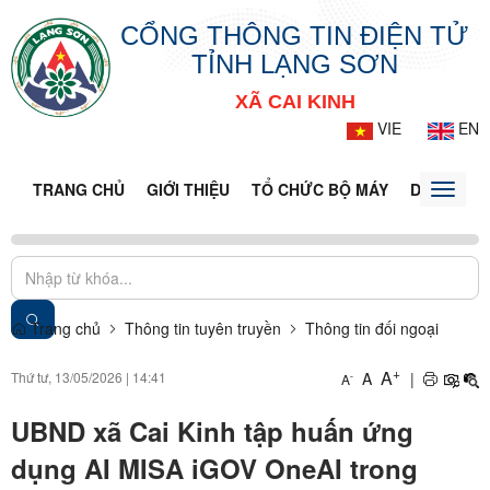
CỔNG THÔNG TIN ĐIỆN TỬ
TỈNH LẠNG SƠN
XÃ CAI KINH
VIE
EN
TRANG CHỦ
GIỚI THIỆU
TỔ CHỨC BỘ MÁY
DOANH NG
Toggle
naviga
Trang chủ
Thông tin tuyên truyền
Thông tin đối ngoại
+
A
Thứ tư, 13/05/2026
|
14:41
A
|
-
A
UBND xã Cai Kinh tập huấn ứng
dụng AI MISA iGOV OneAI trong