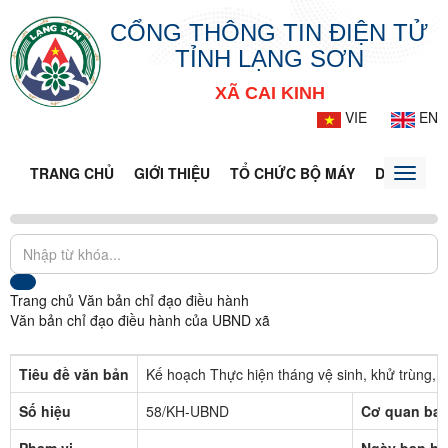
CỔNG THÔNG TIN ĐIỆN TỬ
TỈNH LẠNG SƠN
XÃ CAI KINH
VIE
EN
TRANG CHỦ
GIỚI THIỆU
TỔ CHỨC BỘ MÁY
DOANH NG
Toggle
naviga
Trang chủ
Văn bản chỉ đạo điều hành
Văn bản chỉ đạo điều hành của UBND xã
Tiêu đề văn bản
Kế hoạch Thực hiện tháng vệ sinh, khử trùng, t
Số hiệu
58/KH-UBND
Cơ quan ba
Phạm vi
Ngày ban h