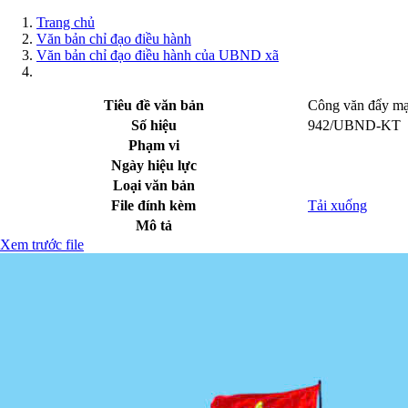
Trang chủ
Văn bản chỉ đạo điều hành
Văn bản chỉ đạo điều hành của UBND xã
Tiêu đề văn bản
Công văn đẩy mạnh
Số hiệu
942/UBND-KT
Phạm vi
Ngày hiệu lực
Loại văn bản
File đính kèm
Tải xuống
Mô tả
Xem trước file