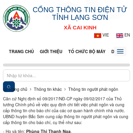
CỔNG THÔNG TIN ĐIỆN TỬ
TỈNH LẠNG SƠN
XÃ CAI KINH
VIE
EN
TRANG CHỦ
GIỚI THIỆU
TỔ CHỨC BỘ MÁY
DOANH NG
Toggle
naviga
Trang chủ
Thông tin khác
Thông tin người phát ngôn
Căn cứ Nghị định số 09/2017/NĐ-CP ngày 09/02/2017 của Thủ
tướng Chính phủ về việc quy định chi tiết việc phát ngôn và cung
cấp thông tin cho báo chí của các cơ quan hành chính nhà nước.
UBND huyện Bắc Sơn cung cấp thông tin người phát ngôn và cung
cấp thông tin cho báo chí, cụ thể như sau:
- Họ và tên:
Phùng Thị Thanh Nga
.